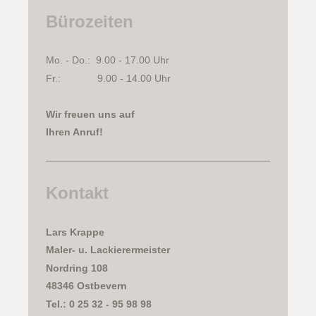
Bürozeiten
Mo. - Do.: 9.00 - 17.00 Uhr
Fr.: 9.00 - 14.00 Uhr
Wir freuen uns auf
Ihren Anruf!
Kontakt
Lars
Krappe
Maler- u. Lackierermeister
Nordring 108
48346 Ostbevern
Tel.: 0 25 32 - 95 98 98