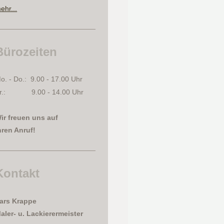
ehr...
Bürozeiten
o. - Do.: 9.00 - 17.00 Uhr
r.: 9.00 - 14.00 Uhr
ir freuen uns auf
hren Anruf!
Kontakt
ars
Krappe
aler- u. Lackierermeister