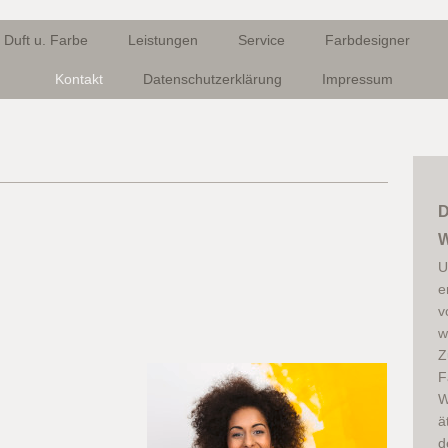
Duft u. Farbe
Leistungen
Service
Farbdesigner
Kontakt
Datenschutzerklärung
Impressum
D
W
U
e
v
w
Z
F
W
ä
d